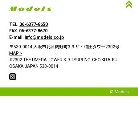
TEL.
06-6377-8650
FAX. 06-6377-8670
E-mail.
info@models.co.jp
〒530-0014 大阪市北区鶴野町3-9 ザ・梅田タワー2302号
MAP >
#2302 THE UMEDA TOWER 3-9 TSURUNO-CHO KITA-KU
OSAKA JAPAN 530-0014
© Models